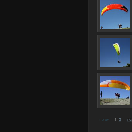
« prev
1
2
ne